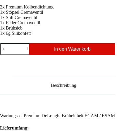
2x Premium Kolbendichtung
1x Stöpsel Cremaventil
1x Stift Cremaventil
1x Feder Cremaventil
1x Brühsieb
1x 6g Silikonfett
Wartungsset
In den Warenkorb
Premium
DeLonghi
Brüheinheit
ECAM
/
ESAM
Menge
Beschreibung
Wartungsset Premium DeLonghi Brüheinheit ECAM / ESAM
Lieferumfang: