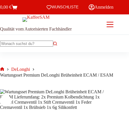
Zum
0,00
€
Anmelden
Inhalt
WUNSCHLISTE
Warenkorb
springen
Qualität vom Autorisierten Fachhändler
Keine
Ergebnisse
DeLonghi
Start
Wartungsset Premium DeLonghi Brüheinheit ECAM / ESAM