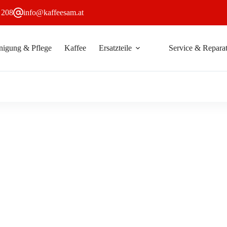
 208
info@kaffeesam.at
nigung & Pflege
Kaffee
Ersatzteile
Service & Reparat