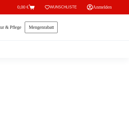
0,00
€
Anmelden
WUNSCHLISTE
Warenkorb
ur & Pflege
Mengenrabatt