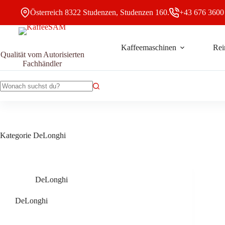
Zum
Österreich 8322 Studenzen, Studenzen 160.
+43 676 3600
Inhalt
springen
Kaffeemaschinen
Rei
Qualität vom Autorisierten
Fachhändler
Keine
Ergebnisse
Kategorie
DeLonghi
DeLonghi
DeLonghi