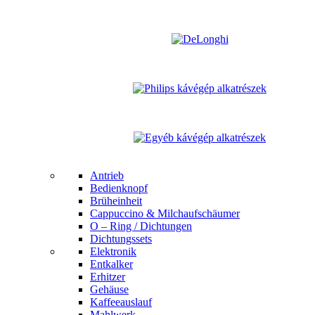
Antrieb
Bedienknopf
Brüheinheit
Cappuccino & Milchaufschäumer
O – Ring / Dichtungen
Dichtungssets
Elektronik
Entkalker
Erhitzer
Gehäuse
Kaffeeauslauf
Mahlwerk