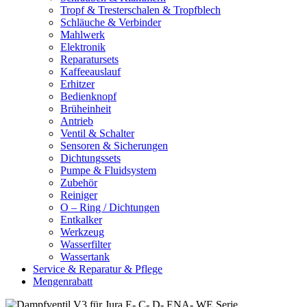
Tropf & Tresterschalen & Tropfblech
Schläuche & Verbinder
Mahlwerk
Elektronik
Reparatursets
Kaffeeauslauf
Erhitzer
Bedienknopf
Brüheinheit
Antrieb
Ventil & Schalter
Sensoren & Sicherungen
Dichtungssets
Pumpe & Fluidsystem
Zubehör
Reiniger
O – Ring / Dichtungen
Entkalker
Werkzeug
Wasserfilter
Wassertank
Service & Reparatur & Pflege
Mengenrabatt