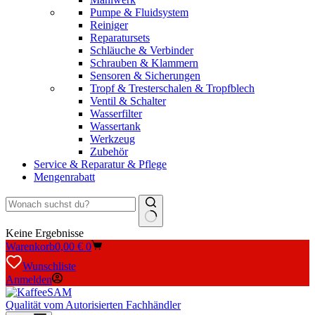
Pumpe & Fluidsystem
Reiniger
Reparatursets
Schläuche & Verbinder
Schrauben & Klammern
Sensoren & Sicherungen
Tropf & Tresterschalen & Tropfblech
Ventil & Schalter
Wasserfilter
Wassertank
Werkzeug
Zubehör
Service & Reparatur & Pflege
Mengenrabatt
Keine Ergebnisse
Warenkorb
0,00
€
0
Wunschliste
Anmelden
Qualität vom Autorisierten Fachhändler