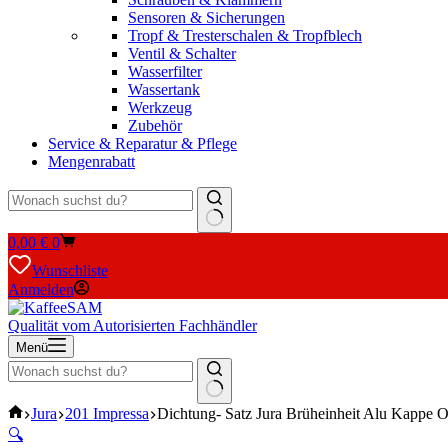
Sensoren & Sicherungen
Tropf & Tresterschalen & Tropfblech
Ventil & Schalter
Wasserfilter
Wassertank
Werkzeug
Zubehör
Service & Reparatur & Pflege
Mengenrabatt
Keine
Warenkorb
0,00
€
0
Ergebnisse
Wunschliste
Anmelden
Qualität vom Autorisierten Fachhändler
Menü
Keine
Start
Jura
201 Impressa
Dichtung- Satz Jura Brüheinheit Alu Kappe O
Ergebnisse
🔍