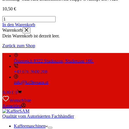
10,50
€
Dichtung-
Satz
In den Warenkorb
Jura
Warenkorb
Brüheinheit
Dein Warenkorb ist derzeit leer.
Alu
Kappe
Zurück zum Shop
Ovalkopf
Bit
/
Österreich 8322 Studenzen, Studenzen 160.
A23
Menge
+43 676 3600 208
info@kaffeesam.at
Warenkorb
0,00
€
0
Wunschliste
Anmelden
Qualität vom Autorisierten Fachhändler
Kaffeemaschinen