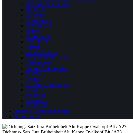
Schläuche & Verbinder
Mahlwerk
Elektronik
Reparatursets
Kaffeeauslauf
Erhitzer
Bedienknopf
Brüheinheit
Antrieb
Ventil & Schalter
Sensoren & Sicherungen
Dichtungssets
Pumpe & Fluidsystem
Zubehör
Reiniger
O – Ring / Dichtungen
Entkalker
Werkzeug
Wasserfilter
Wassertank
Service & Reparatur & Pflege
Mengenrabatt
Dichtung- Satz Jura Brüheinheit Alu Kappe Ovalkopf Bit / A23