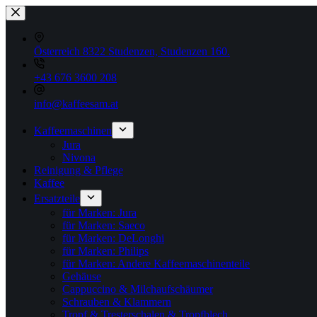
Zum
Inhalt
springen
Österreich 8322 Studenzen, Studenzen 160.
+43 676 3600 208
info@kaffeesam.at
Kaffeemaschinen
Jura
Nivona
Reinigung & Pflege
Kaffee
Ersatzteile
für Marken: Jura
für Marken: Saeco
für Marken: DeLonghi
für Marken: Philips
für Marken: Andere Kaffeemaschinenteile
Gehäuse
Cappuccino & Milchaufschäumer
Schrauben & Klammern
Tropf & Tresterschalen & Tropfblech