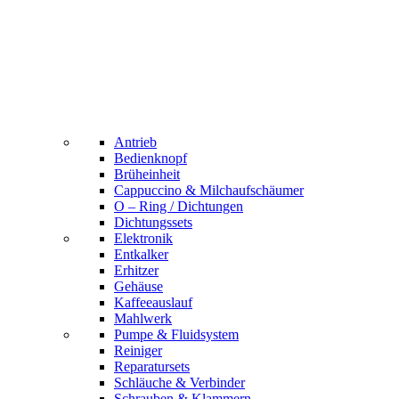
Antrieb
Bedienknopf
Brüheinheit
Cappuccino & Milchaufschäumer
O – Ring / Dichtungen
Dichtungssets
Elektronik
Entkalker
Erhitzer
Gehäuse
Kaffeeauslauf
Mahlwerk
Pumpe & Fluidsystem
Reiniger
Reparatursets
Schläuche & Verbinder
Schrauben & Klammern