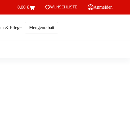
0,00
€
Anmelden
WUNSCHLISTE
Warenkorb
ur & Pflege
Mengenrabatt