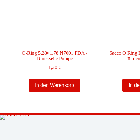
O-Ring 5,28×1,78 N7001 FDA /
Saeco O Ring
Druckseite Pumpe
für de
1,20
€
In den Warenkorb
In d