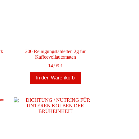
tk
200 Reinigungstabletten 2g für
Kaffeevollautomaten
14,99
€
In den Warenkorb