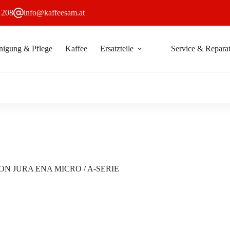
 208
info@kaffeesam.at
nigung & Pflege
Kaffee
Ersatzteile
Service & Reparat
korb