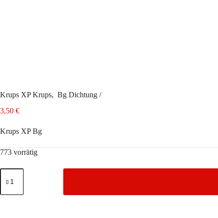
Krups XP Krups, Bg Dichtung /
3,50
€
Krups XP Bg
773 vorrätig
Krups
XP
Krups,
Bg
Dichtung
/