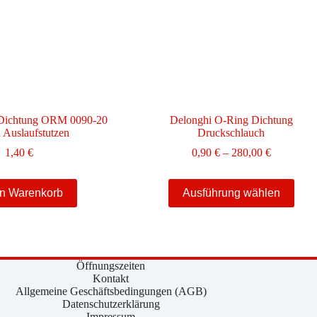
 Dichtung ORM 0090-20
Delonghi O-Ring Dichtung
n Auslaufstutzen
Druckschlauch
Preisspann
1,40
€
0,90
€
–
280,00
€
0,90 €
bis
Dieses
280,00 €
en Warenkorb
Ausführung wählen
Produkt
weist
mehrere
Varianten
auf.
Die
Öffnungszeiten
Optionen
Kontakt
können
Allgemeine Geschäftsbedingungen (AGB)
auf
Datenschutzerklärung
der
Impressum