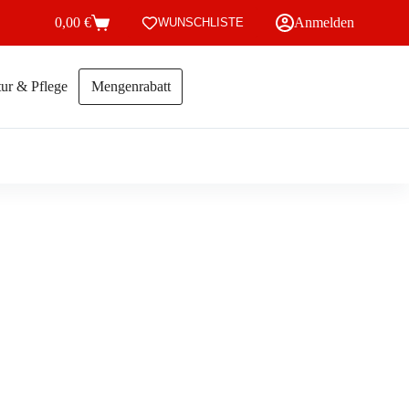
0,00
€
Anmelden
WUNSCHLISTE
Warenkorb
ur & Pflege
Mengenrabatt