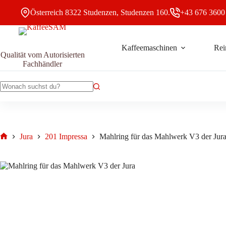
Zum
Österreich 8322 Studenzen, Studenzen 160.
+43 676 3600
Inhalt
springen
Kaffeemaschinen
Rei
Mahlring
Mahlring für das Mahlwerk V3 der Jura
Qualität vom Autorisierten
In de
für
24,95
€
Fachhändler
das
Mahlwerk
V3
der
Keine
Jura
Ergebnisse
Menge
Jura
201 Impressa
Mahlring für das Mahlwerk V3 der Jur
Start