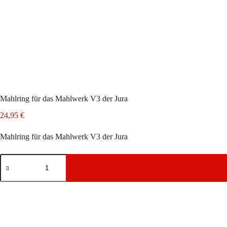
Mahlring für das Mahlwerk V3 der Jura
24,95
€
Mahlring für das Mahlwerk V3 der Jura
Mahlring
für
das
Mahlwerk
V3
der
Jura
Menge