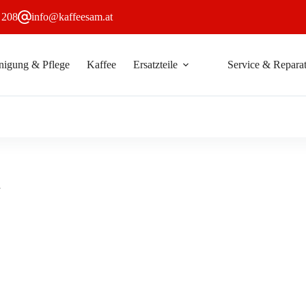
 208
info@kaffeesam.at
nigung & Pflege
Kaffee
Ersatzteile
Service & Reparat
n Warenkorb
a