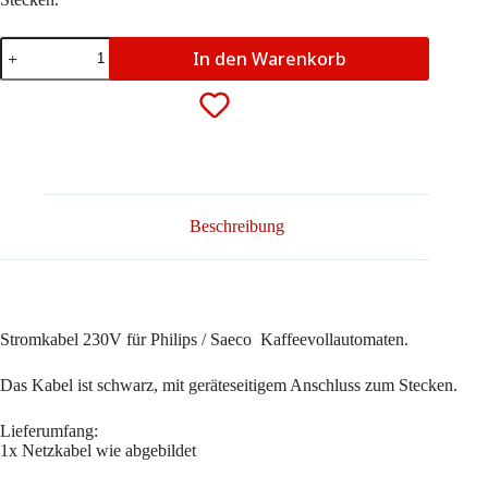
NETZKABEL
In den Warenkorb
FÜR
KAFFEEVOLLAUTOMAT
Menge
Beschreibung
Stromkabel 230V für Philips / Saeco Kaffeevollautomaten.
Das Kabel ist schwarz, mit geräteseitigem Anschluss zum Stecken.
Lieferumfang:
1x Netzkabel wie abgebildet