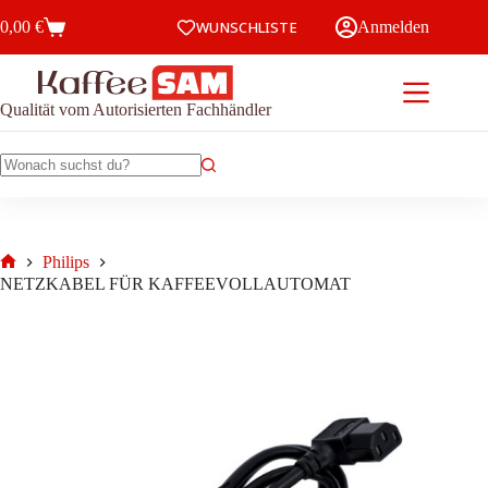
Zum
0,00
€
WUNSCHLISTE
Anmelden
Inhalt
Warenkorb
springen
Qualität vom Autorisierten Fachhändler
Keine
Ergebnisse
Philips
Start
NETZKABEL FÜR KAFFEEVOLLAUTOMAT