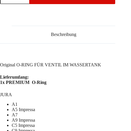
RING
FÜR
VENTIL
IM
WASSERTANK
Menge
Beschreibung
Original O-RING FÜR VENTIL IM WASSERTANK
Lieferumfang:
1x PREMIUM O-Ring
JURA
A1
A5 Impressa
A7
A9 Impressa
C5 Impressa
C9 Impressa