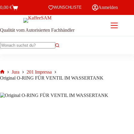
Zum
0,00
€
Anmelden
Inhalt
WUNSCHLISTE
Warenkorb
springen
Qualität vom Autorisierten Fachhändler
Keine
Ergebnisse
Jura
201 Impressa
Start
Original O-RING FÜR VENTIL IM WASSERTANK