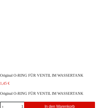
Original O-RING FÜR VENTIL IM WASSERTANK
1,45
€
Original O-RING FÜR VENTIL IM WASSERTANK
Original
In den Warenkorb
O-