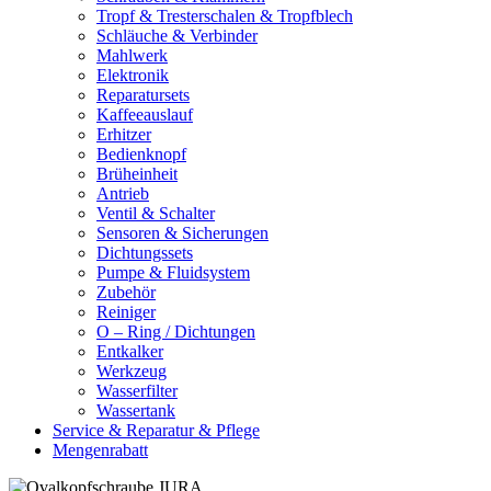
Tropf & Tresterschalen & Tropfblech
Schläuche & Verbinder
Mahlwerk
Elektronik
Reparatursets
Kaffeeauslauf
Erhitzer
Bedienknopf
Brüheinheit
Antrieb
Ventil & Schalter
Sensoren & Sicherungen
Dichtungssets
Pumpe & Fluidsystem
Zubehör
Reiniger
O – Ring / Dichtungen
Entkalker
Werkzeug
Wasserfilter
Wassertank
Service & Reparatur & Pflege
Mengenrabatt