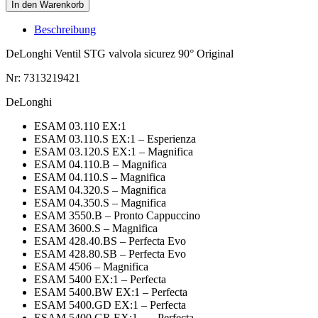
Ventil
In den Warenkorb
STG
valvola
Beschreibung
sicurez
90°
DeLonghi Ventil STG valvola sicurez 90° Original
Original
Menge
Nr: 7313219421
DeLonghi
ESAM 03.110 EX:1
ESAM 03.110.S EX:1 – Esperienza
ESAM 03.120.S EX:1 – Magnifica
ESAM 04.110.B – Magnifica
ESAM 04.110.S – Magnifica
ESAM 04.320.S – Magnifica
ESAM 04.350.S – Magnifica
ESAM 3550.B – Pronto Cappuccino
ESAM 3600.S – Magnifica
ESAM 428.40.BS – Perfecta Evo
ESAM 428.80.SB – Perfecta Evo
ESAM 4506 – Magnifica
ESAM 5400 EX:1 – Perfecta
ESAM 5400.BW EX:1 – Perfecta
ESAM 5400.GD EX:1 – Perfecta
ESAM 5400.GR EX:1 – – Perfecta