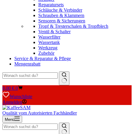
Reparatursets
Schläuche & Verbinder
Schrauben & Klammern
Sensoren & Sicherungen
Tropf & Tresterschalen & Tropfblech
Ventil & Schalter
Wasserfilter
Wassertank
Werkzeug
Zubehör
Service & Reparatur & Pflege
Mengenrabatt
Keine
Warenkorb
0,00
€
0
Ergebnisse
Wunschliste
Anmelden
Qualität vom Autorisierten Fachhändler
Menü