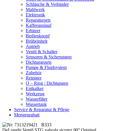
Schläuche & Verbinder
Mahlwerk
Elektronik
Reparatursets
Kaffeeauslauf
Erhitzer
Bedienknopf
Brüheinheit
Antrieb
Ventil & Schalter
Sensoren & Sicherungen
Dichtungssets
Pumpe & Fluidsystem
Zubehör
Reiniger
O – Ring / Dichtungen
Entkalker
Werkzeug
Wasserfilter
Wassertank
Service & Reparatur & Pflege
Mengenrabatt
DeLonghi Ventil STG valvola sicurez 90° Original