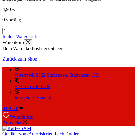
4,90
€
9 vorrätig
DeLonghi
Ventil
In den Warenkorb
STG
Warenkorb
valvola
Dein Warenkorb ist derzeit leer.
sicurez
90°
Zurück zum Shop
Original
Menge
Österreich 8322 Studenzen, Studenzen 160.
+43 676 3600 208
info@kaffeesam.at
Warenkorb
0,00
€
0
Wunschliste
Anmelden
Qualität vom Autorisierten Fachhändler