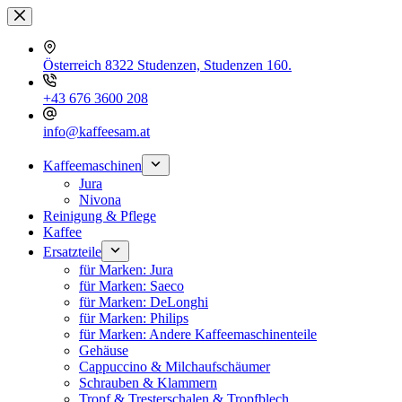
Zum
Inhalt
springen
Österreich 8322 Studenzen, Studenzen 160.
+43 676 3600 208
info@kaffeesam.at
Kaffeemaschinen
Jura
Nivona
Reinigung & Pflege
Kaffee
Ersatzteile
für Marken: Jura
für Marken: Saeco
für Marken: DeLonghi
für Marken: Philips
für Marken: Andere Kaffeemaschinenteile
Gehäuse
Cappuccino & Milchaufschäumer
Schrauben & Klammern
Tropf & Tresterschalen & Tropfblech