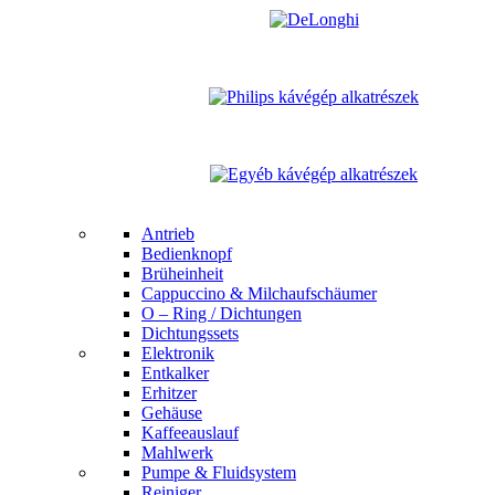
Antrieb
Bedienknopf
Brüheinheit
Cappuccino & Milchaufschäumer
O – Ring / Dichtungen
Dichtungssets
Elektronik
Entkalker
Erhitzer
Gehäuse
Kaffeeauslauf
Mahlwerk
Pumpe & Fluidsystem
Reiniger