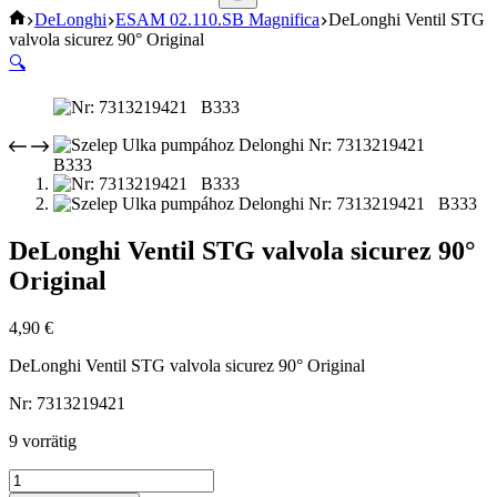
Keine
Start
DeLonghi
ESAM 02.110.SB Magnifica
DeLonghi Ventil STG
Ergebnisse
valvola sicurez 90° Original
🔍
DeLonghi Ventil STG valvola sicurez 90°
Original
4,90
€
DeLonghi Ventil STG valvola sicurez 90° Original
Nr: 7313219421
9 vorrätig
DeLonghi