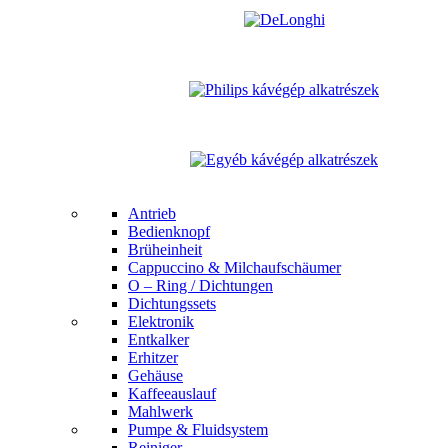
Antrieb
Bedienknopf
Brüheinheit
Cappuccino & Milchaufschäumer
O – Ring / Dichtungen
Dichtungssets
Elektronik
Entkalker
Erhitzer
Gehäuse
Kaffeeauslauf
Mahlwerk
Pumpe & Fluidsystem
Reiniger