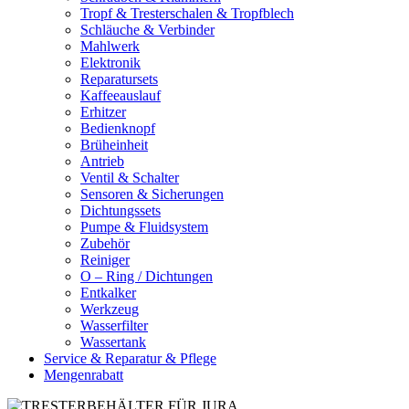
Tropf & Tresterschalen & Tropfblech
Schläuche & Verbinder
Mahlwerk
Elektronik
Reparatursets
Kaffeeauslauf
Erhitzer
Bedienknopf
Brüheinheit
Antrieb
Ventil & Schalter
Sensoren & Sicherungen
Dichtungssets
Pumpe & Fluidsystem
Zubehör
Reiniger
O – Ring / Dichtungen
Entkalker
Werkzeug
Wasserfilter
Wassertank
Service & Reparatur & Pflege
Mengenrabatt