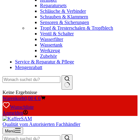
Reparatursets
Schläuche & Verbinder
Schrauben & Klammern
Sensoren & Sicherungen
Tropf & Tresterschalen & Tropfblech
Ventil & Schalter
Wasserfilter
Wassertank
Werkzeug
Zubehör
Service & Reparatur & Pflege
Mengenrabatt
Keine Ergebnisse
Warenkorb
0,00
€
0
Wunschliste
Anmelden
Qualität vom Autorisierten Fachhändler
Menü