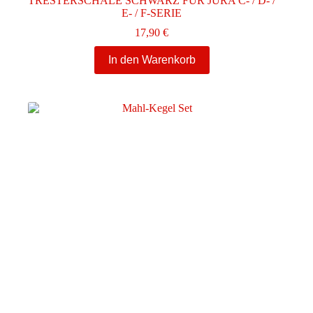
TRESTERSCHALE SCHWARZ FÜR JURA C- / D- /
E- / F-SERIE
17,90
€
In den Warenkorb