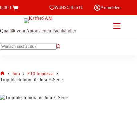
Zum
0,00
€
Anmelden
Inhalt
WUNSCHLISTE
Warenkorb
springen
Qualität vom Autorisierten Fachhändler
Keine
Ergebnisse
Jura
E10 Impressa
Start
Tropfblech Inox für Jura E-Serie