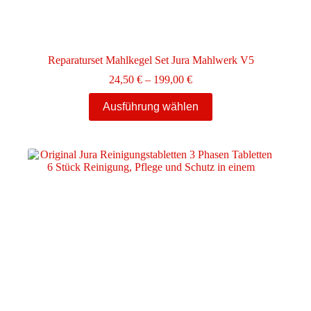
Reparaturset Mahlkegel Set Jura Mahlwerk V5
Preisspanne:
24,50
€
–
199,00
€
24,50 €
Dieses
bis
Ausführung wählen
Produkt
199,00 €
weist
mehrere
Varianten
auf.
Die
Optionen
können
auf
der
Produktseite
gewählt
werden