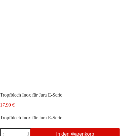
Tropfblech Inox für Jura E-Serie
17,90
€
Tropfblech Inox für Jura E-Serie
Tropfblech
In den Warenkorb
Inox