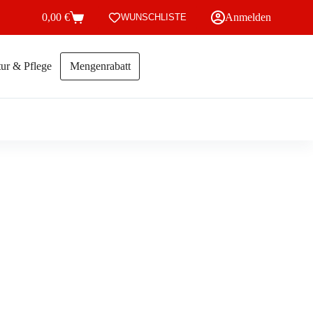
0,00
€
Anmelden
WUNSCHLISTE
Warenkorb
ur & Pflege
Mengenrabatt