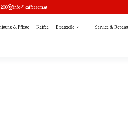
 208
info@kaffeesam.at
nigung & Pflege
Kaffee
Ersatzteile
Service & Reparat