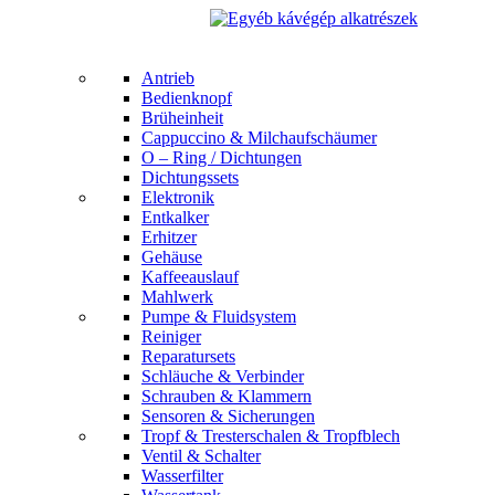
Antrieb
Bedienknopf
Brüheinheit
Cappuccino & Milchaufschäumer
O – Ring / Dichtungen
Dichtungssets
Elektronik
Entkalker
Erhitzer
Gehäuse
Kaffeeauslauf
Mahlwerk
Pumpe & Fluidsystem
Reiniger
Reparatursets
Schläuche & Verbinder
Schrauben & Klammern
Sensoren & Sicherungen
Tropf & Tresterschalen & Tropfblech
Ventil & Schalter
Wasserfilter