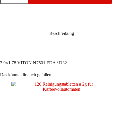
N7501
FDA
/
D32
Menge
Beschreibung
2,9×1,78 VITON N7501 FDA / D32
Das könnte dir auch gefallen …