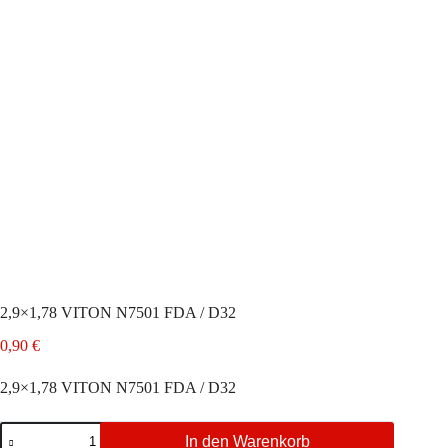
2,9×1,78 VITON N7501 FDA / D32
0,90
€
2,9×1,78 VITON N7501 FDA / D32
2,9x1,78
In den Warenkorb
VITON