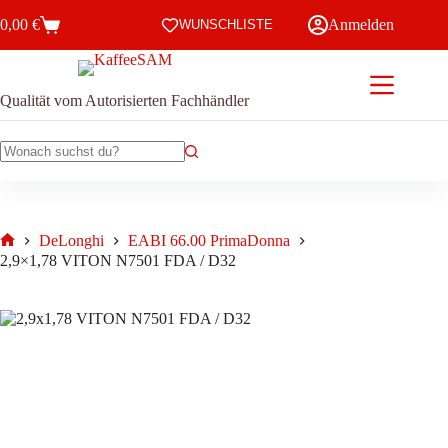
Zum
0,00
€
Anmelden
Inhalt
WUNSCHLISTE
Warenkorb
springen
Qualität vom Autorisierten Fachhändler
Keine
Ergebnisse
DeLonghi
EABI 66.00 PrimaDonna
Start
2,9×1,78 VITON N7501 FDA / D32