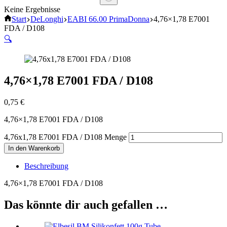
Keine Ergebnisse
Start
DeLonghi
EABI 66.00 PrimaDonna
4,76×1,78 E7001
FDA / D108
🔍
4,76×1,78 E7001 FDA / D108
0,75
€
4,76×1,78 E7001 FDA / D108
4,76x1,78 E7001 FDA / D108 Menge
In den Warenkorb
Beschreibung
4,76×1,78 E7001 FDA / D108
Das könnte dir auch gefallen …