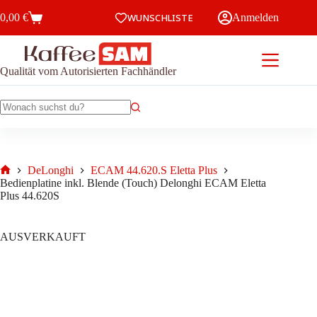
Zum
0,00
€
WUNSCHLISTE
Anmelden
Inhalt
Warenkorb
springen
Qualität vom Autorisierten Fachhändler
Keine
Ergebnisse
DeLonghi
ECAM 44.620.S Eletta Plus
Start
Bedienplatine inkl. Blende (Touch) Delonghi ECAM Eletta
Plus 44.620S
AUSVERKAUFT