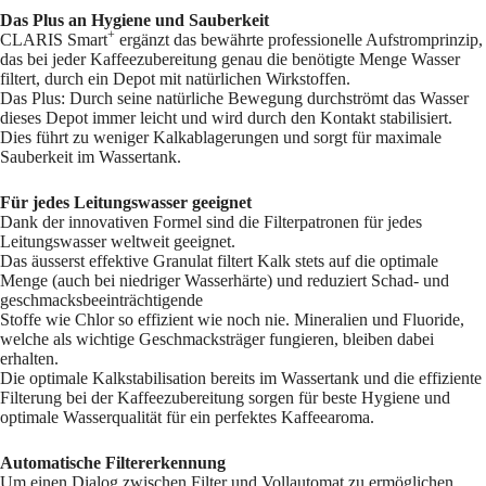
Das Plus an Hygiene und Sauberkeit
+
CLARIS Smart
ergänzt das bewährte professionelle Aufstromprinzip,
das bei jeder Kaffeezubereitung genau die benötigte Menge Wasser
filtert, durch ein Depot mit natürlichen Wirkstoffen.
Das Plus: Durch seine natürliche Bewegung durchströmt das Wasser
dieses Depot immer leicht und wird durch den Kontakt stabilisiert.
Dies führt zu weniger Kalkablagerungen und sorgt für maximale
Sauberkeit im Wassertank.
Für jedes Leitungswasser geeignet
Dank der innovativen Formel sind die Filterpatronen für jedes
Leitungswasser weltweit geeignet.
Das äusserst effektive Granulat filtert Kalk stets auf die optimale
Menge (auch bei niedriger Wasserhärte) und reduziert Schad- und
geschmacksbeeinträchtigende
Stoffe wie Chlor so effizient wie noch nie. Mineralien und Fluoride,
welche als wichtige Geschmacksträger fungieren, bleiben dabei
erhalten.
Die optimale Kalkstabilisation bereits im Wassertank und die effiziente
Filterung bei der Kaffeezubereitung sorgen für beste Hygiene und
optimale Wasserqualität für ein perfektes Kaffeearoma.
Automatische Filtererkennung
Um einen Dialog zwischen Filter und Vollautomat zu ermöglichen,