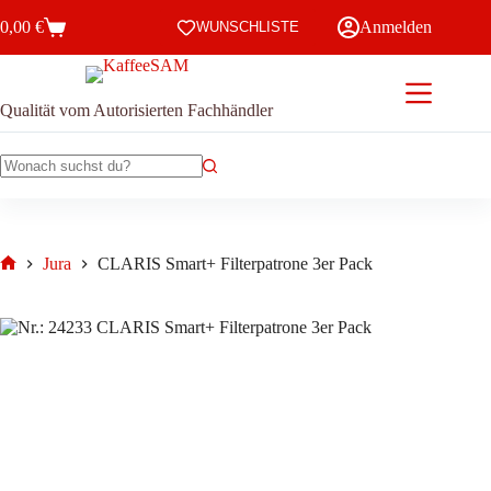
Zum
0,00
€
Anmelden
Inhalt
WUNSCHLISTE
Warenkorb
springen
Qualität vom Autorisierten Fachhändler
Keine
Ergebnisse
Jura
CLARIS Smart+ Filterpatrone 3er Pack
Start