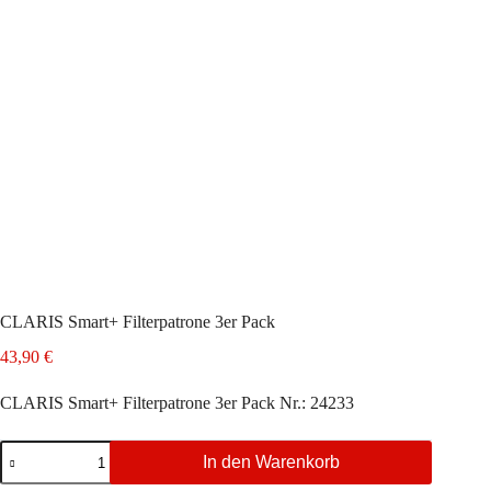
CLARIS Smart+ Filterpatrone 3er Pack
43,90
€
CLARIS Smart+ Filterpatrone 3er Pack Nr.: 24233
CLARIS
In den Warenkorb
Smart+
Filterpatrone