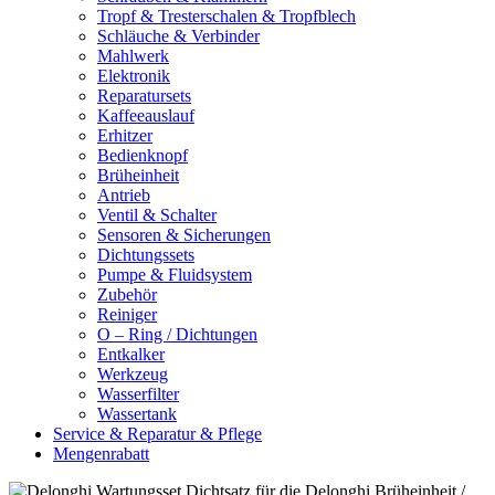
Tropf & Tresterschalen & Tropfblech
Schläuche & Verbinder
Mahlwerk
Elektronik
Reparatursets
Kaffeeauslauf
Erhitzer
Bedienknopf
Brüheinheit
Antrieb
Ventil & Schalter
Sensoren & Sicherungen
Dichtungssets
Pumpe & Fluidsystem
Zubehör
Reiniger
O – Ring / Dichtungen
Entkalker
Werkzeug
Wasserfilter
Wassertank
Service & Reparatur & Pflege
Mengenrabatt