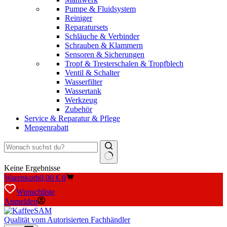
Pumpe & Fluidsystem
Reiniger
Reparatursets
Schläuche & Verbinder
Schrauben & Klammern
Sensoren & Sicherungen
Tropf & Tresterschalen & Tropfblech
Ventil & Schalter
Wasserfilter
Wassertank
Werkzeug
Zubehör
Service & Reparatur & Pflege
Mengenrabatt
Keine Ergebnisse
Warenkorb
0,00
€
0
Wunschliste
Anmelden
Qualität vom Autorisierten Fachhändler