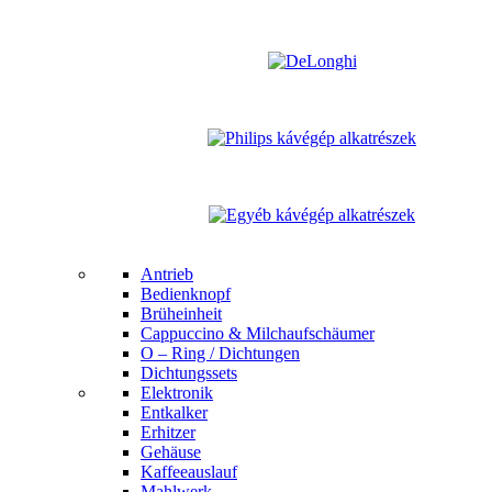
Antrieb
Bedienknopf
Brüheinheit
Cappuccino & Milchaufschäumer
O – Ring / Dichtungen
Dichtungssets
Elektronik
Entkalker
Erhitzer
Gehäuse
Kaffeeauslauf
Mahlwerk