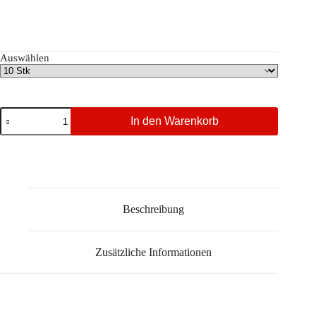
Auswählen
Jura
In den Warenkorb
Teflon
Druckschlauch
Dichtung
Staffelpreise
Menge
Beschreibung
Zusätzliche Informationen