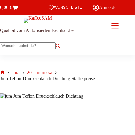
Zum
weist
bis
0,00
€
Anmelden
Inhalt
WUNSCHLISTE
mehrere
19,00 €
Warenkorb
springen
Variante
auf.
Die
Optione
Qualität vom Autorisierten Fachhändler
können
auf
der
Keine
Produkts
Ergebnisse
gewählt
werden
Jura
201 Impressa
Start
Jura Teflon Druckschlauch Dichtung Staffelpreise