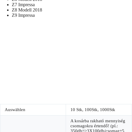
Z7 Impressa
Z8 Modell 2018
Z9 Impressa
Auswählen
10 Stk, 100Stk, 1000Stk
A kosárba rakható mennyiség
csomagokra értendő! (pl.:
350db=>3X100db/csomag+5