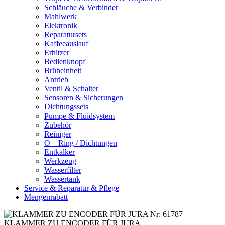
Schläuche & Verbinder
Mahlwerk
Elektronik
Reparatursets
Kaffeeauslauf
Erhitzer
Bedienknopf
Brüheinheit
Antrieb
Ventil & Schalter
Sensoren & Sicherungen
Dichtungssets
Pumpe & Fluidsystem
Zubehör
Reiniger
O – Ring / Dichtungen
Entkalker
Werkzeug
Wasserfilter
Wassertank
Service & Reparatur & Pflege
Mengenrabatt
KLAMMER ZU ENCODER FÜR JURA