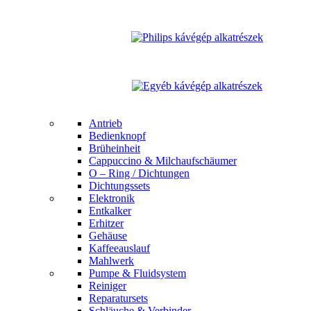
Antrieb
Bedienknopf
Brüheinheit
Cappuccino & Milchaufschäumer
O – Ring / Dichtungen
Dichtungssets
Elektronik
Entkalker
Erhitzer
Gehäuse
Kaffeeauslauf
Mahlwerk
Pumpe & Fluidsystem
Reiniger
Reparatursets
Schläuche & Verbinder