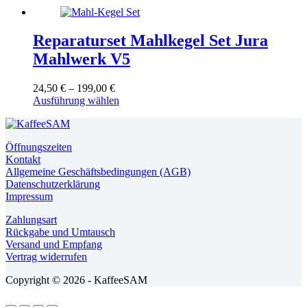
Reparaturset Mahlkegel Set Jura
Mahlwerk V5
Preisspanne:
24,50
€
–
199,00
€
24,50 €
Dieses
Ausführung wählen
bis
Produkt
199,00 €
weist
mehrere
Öffnungszeiten
Varianten
Kontakt
auf.
Allgemeine Geschäftsbedingungen (AGB)
Die
Datenschutzerklärung
Optionen
Impressum
können
auf
Zahlungsart
der
Rückgabe und Umtausch
Produktseite
Versand und Empfang
gewählt
Vertrag widerrufen
werden
Copyright © 2026 - KaffeeSAM