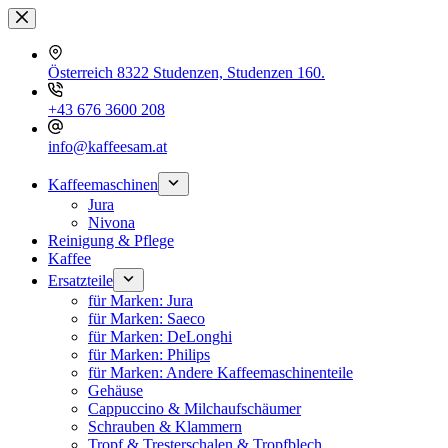
Zum
Inhalt
springen
Österreich 8322 Studenzen, Studenzen 160.
+43 676 3600 208
info@kaffeesam.at
Kaffeemaschinen
Jura
Nivona
Reinigung & Pflege
Kaffee
Ersatzteile
für Marken: Jura
für Marken: Saeco
für Marken: DeLonghi
für Marken: Philips
für Marken: Andere Kaffeemaschinenteile
Gehäuse
Cappuccino & Milchaufschäumer
Schrauben & Klammern
Tropf & Tresterschalen & Tropfblech