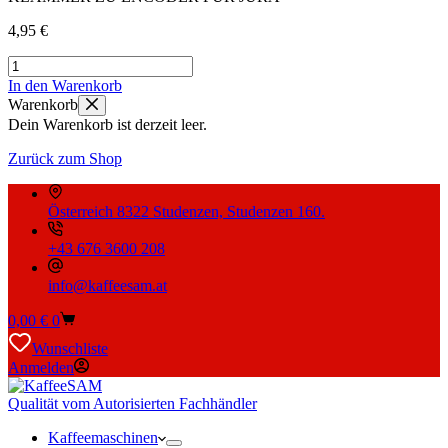
4,95
€
KLAMMER
ZU
In den Warenkorb
ENCODER
Warenkorb
FÜR
Dein Warenkorb ist derzeit leer.
JURA
Menge
Zurück zum Shop
Österreich 8322 Studenzen, Studenzen 160.
+43 676 3600 208
info@kaffeesam.at
Warenkorb
0,00
€
0
Wunschliste
Anmelden
Qualität vom Autorisierten Fachhändler
Kaffeemaschinen