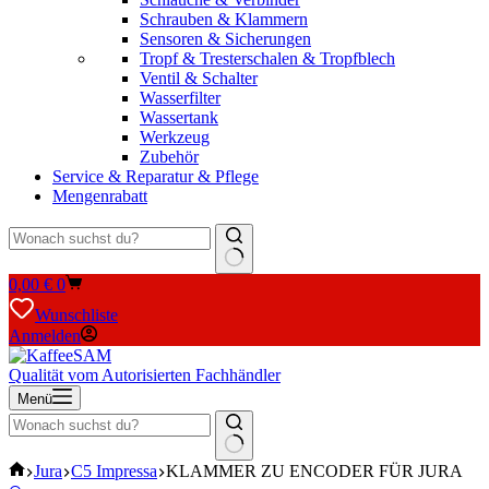
Schrauben & Klammern
Sensoren & Sicherungen
Tropf & Tresterschalen & Tropfblech
Ventil & Schalter
Wasserfilter
Wassertank
Werkzeug
Zubehör
Service & Reparatur & Pflege
Mengenrabatt
Keine
Warenkorb
0,00
€
0
Ergebnisse
Wunschliste
Anmelden
Qualität vom Autorisierten Fachhändler
Menü
Keine
Start
Jura
C5 Impressa
KLAMMER ZU ENCODER FÜR JURA
Ergebnisse