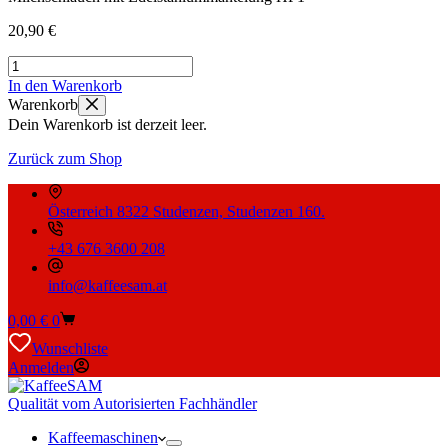
20,90
€
Milchschlauch
mit
In den Warenkorb
Edelstahlummantelung
Warenkorb
HP1
Dein Warenkorb ist derzeit leer.
Menge
Zurück zum Shop
Österreich 8322 Studenzen, Studenzen 160.
+43 676 3600 208
info@kaffeesam.at
Warenkorb
0,00
€
0
Wunschliste
Anmelden
Qualität vom Autorisierten Fachhändler
Kaffeemaschinen