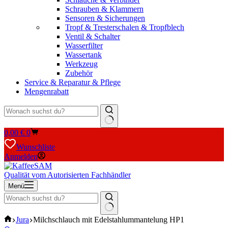
Schrauben & Klammern
Sensoren & Sicherungen
Tropf & Tresterschalen & Tropfblech
Ventil & Schalter
Wasserfilter
Wassertank
Werkzeug
Zubehör
Service & Reparatur & Pflege
Mengenrabatt
Keine
Warenkorb
0,00
€
0
Ergebnisse
Wunschliste
Anmelden
Qualität vom Autorisierten Fachhändler
Menü
Keine
Start
Jura
Milchschlauch mit Edelstahlummantelung HP1
Ergebnisse