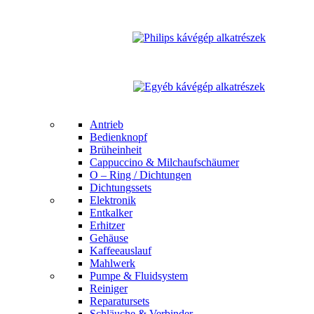
Antrieb
Bedienknopf
Brüheinheit
Cappuccino & Milchaufschäumer
O – Ring / Dichtungen
Dichtungssets
Elektronik
Entkalker
Erhitzer
Gehäuse
Kaffeeauslauf
Mahlwerk
Pumpe & Fluidsystem
Reiniger
Reparatursets
Schläuche & Verbinder