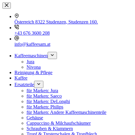
Zum
Inhalt
springen
Österreich 8322 Studenzen, Studenzen 160.
+43 676 3600 208
info@kaffeesam.at
Kaffeemaschinen
Jura
Nivona
Reinigung & Pflege
Kaffee
Ersatzteile
für Marken: Jura
für Marken: Saeco
für Marken: DeLonghi
für Marken: Philips
für Marken: Andere Kaffeemaschinenteile
Gehäuse
Cappuccino & Milchaufschäumer
Schrauben & Klammern
Tropf & Tresterschalen & Tropfblech