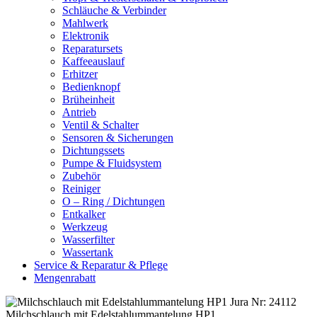
Schläuche & Verbinder
Mahlwerk
Elektronik
Reparatursets
Kaffeeauslauf
Erhitzer
Bedienknopf
Brüheinheit
Antrieb
Ventil & Schalter
Sensoren & Sicherungen
Dichtungssets
Pumpe & Fluidsystem
Zubehör
Reiniger
O – Ring / Dichtungen
Entkalker
Werkzeug
Wasserfilter
Wassertank
Service & Reparatur & Pflege
Mengenrabatt
Milchschlauch mit Edelstahlummantelung HP1