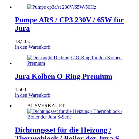
Varianten
auf.
Die
Pumpe ARS / CP3 230V / 65W für
Optionen
können
Jura
auf
der
18,50
€
Produktseite
In den Warenkorb
gewählt
werden
Jura Kolben O-Ring Premium
1,50
€
In den Warenkorb
AUSVERKAUFT
Dichtungsset für die Heizung /
Thermoblock / Boiler der Jura S-