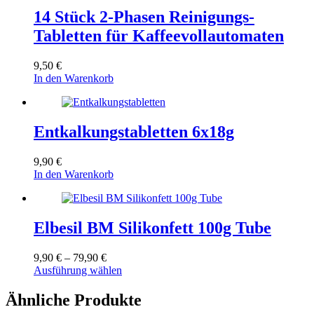
14 Stück 2-Phasen Reinigungs-
Tabletten für Kaffeevollautomaten
9,50
€
In den Warenkorb
Entkalkungstabletten 6x18g
9,90
€
In den Warenkorb
Elbesil BM Silikonfett 100g Tube
Preisspanne:
9,90
€
–
79,90
€
9,90 €
Dieses
Ausführung wählen
bis
Produkt
79,90 €
weist
Ähnliche Produkte
mehrere