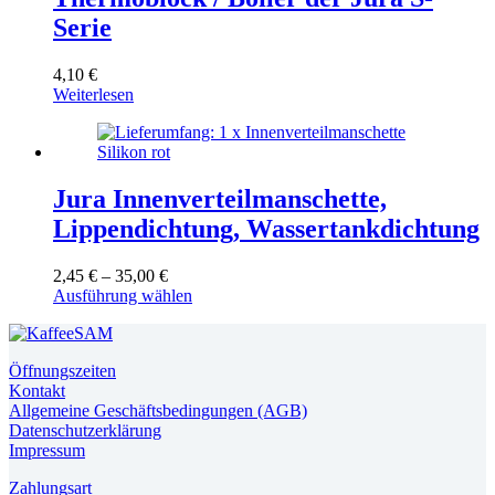
Serie
4,10
€
Weiterlesen
Jura Innenverteilmanschette,
Lippendichtung, Wassertankdichtung
Preisspanne:
2,45
€
–
35,00
€
2,45 €
Dieses
Ausführung wählen
bis
Produkt
35,00 €
weist
mehrere
Öffnungszeiten
Varianten
Kontakt
auf.
Allgemeine Geschäftsbedingungen (AGB)
Die
Datenschutzerklärung
Optionen
Impressum
können
auf
Zahlungsart
der